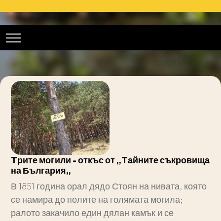
Tрите могили - откъс от ,,Tайните съкровища
на България,,
В 1851 година орал дядо Стоян на нивата, която
се намира до полите на голямата могила;
ралото закачило един дялан камък и се