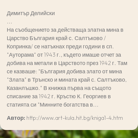
Димитър Делийски
...
На съобщението за действаща златна мина в
Царство България край с. Салтъково /
Копринка/ се натъкнах преди години в сп.
"Ауторама" от 1943 г., където имаше отчет за
добива на метали в Царството през 1942 г. Там
се казваше: "България добива злато от мина
"Злата" в Трънско и мината край с. Салтъково,
Казанлъшко." В книжка първа на същото
списание за 1942 г. Кръстю К. Георгиев в
статията си "Минните богатства в...
Автор:
http://www.art-kula.hit.bg/kniga1-4.htm